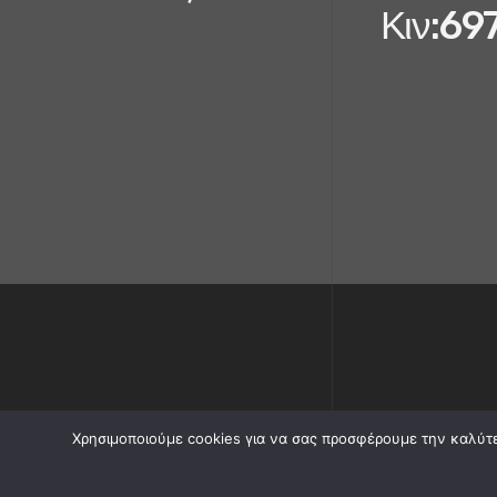
Κιν:69
Χρησιμοποιούμε cookies για να σας προσφέρουμε την καλύτερ
ΟΙΚΟΣΥΝΘΕΣΗ-ΧΙΟΣ, ΚΟΥΖΙΝΑ ΝΤΟΥΛΑΠΑ ΠΟΡΤΑ
20
Sitecom.gr | Optimization | Web development | Mobile Hosting