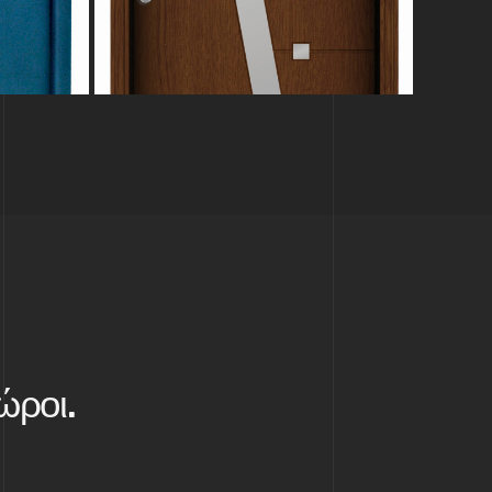
ώροι.