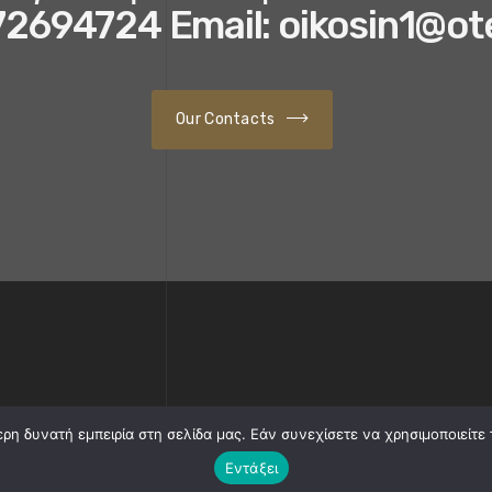
72694724 Email: oikosin1@ot
Our Contacts
η δυνατή εμπειρία στη σελίδα μας. Εάν συνεχίσετε να χρησιμοποιείτε 
23. All Rights Reserved |Power By :
Εντάξει