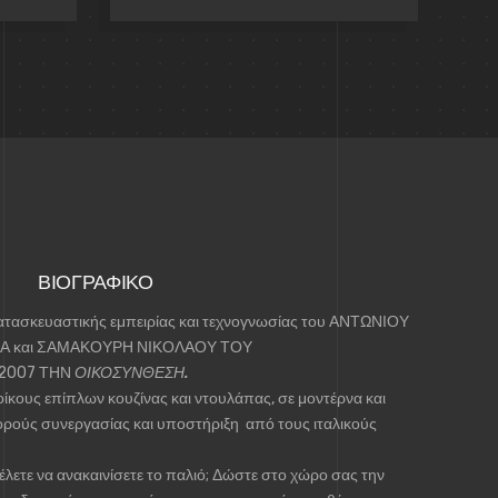
ΒΙΟΓΡΑΦΙΚΟ
ασκευαστικής εμπειρίας και τεχνογνωσίας του
ΑΝΤΩΝΙΟΥ
Α
και
ΣΑΜΑΚΟΥΡΗ ΝΙΚΟΛΑΟΥ ΤΟΥ
 2007 ΤΗΝ
ΟΙΚΟΣΥΝΘΕΣΗ.
οίκους
επίπλων κουζίνας και ντουλάπας,
σε μοντέρνα και
ορούς συνεργασίας και υποστήριξη από τους ιταλικούς
θέλετε να ανακαινίσετε το παλιό; Δώστε στο χώρο σας την