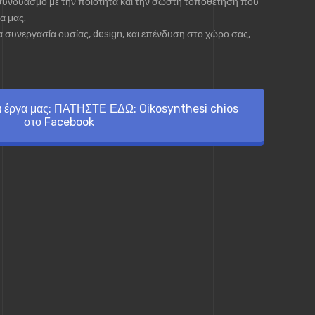
συνδυασμό με την ποιότητα και την σωστή τοποθέτηση που
α μας.
α συνεργασία ουσίας, design, και επένδυση στο χώρο σας,
τα έργα μας: ΠΑΤΗΣΤΕ ΕΔΩ: Oikosynthesi chios
στο Facebook