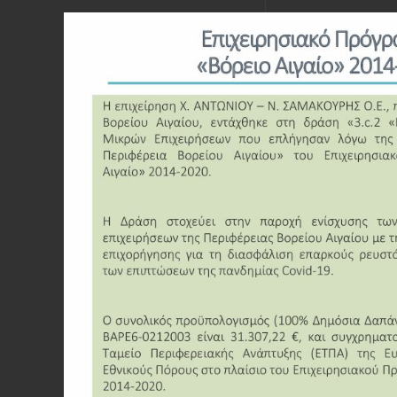
02
/ 05
Οικοσύνθεση